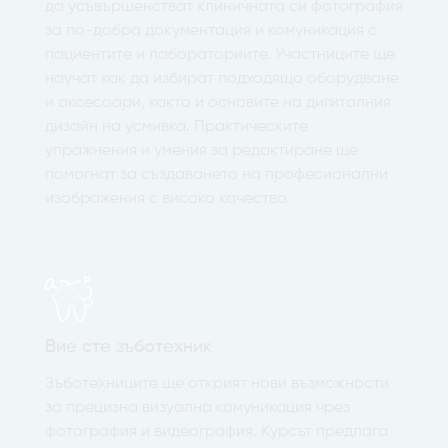
да усъвършенстват клиничната си фотография
за по-добра документация и комуникация с
пациентите и лабораториите. Участниците ще
научат как да избират подходящо оборудване
и аксесоари, както и основите на дигиталния
дизайн на усмивка. Практическите
упражнения и умения за редактиране ще
помогнат за създаването на професионални
изображения с високо качество.
Вие сте зъботехник
Зъботехниците ще открият нови възможности
за прецизна визуална комуникация чрез
фотография и видеография. Курсът предлага