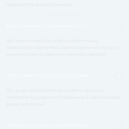
придобитите знания и умения.
Курсът включва ли практическа част?
Да, нашите курсове са фокусирани върху
практическо обучение с реални клинични случаи и
демонстрации от световно признати лектори.
Има ли лимит на местата в курсовете?
Да, за да гарантираме качествено обучение,
местата в курсовете са ограничени. Препоръчваме
ранно записване.
Подходящ ли е курсът за начинаещи?