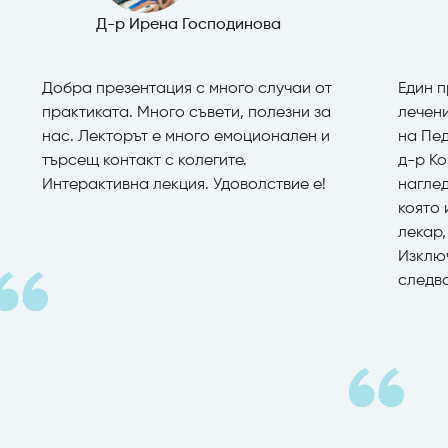
Д-р Ирена Господинова
Добра презентация с много случаи от
Един п
практиката. Много съвети, полезни за
лечени
нас. Лекторът е много емоционален и
на Пе
търсещ контакт с колегите.
д-р К
Интерактивна лекция. Удоволствие е!
нагле
която
лекар,
Изклю
следв