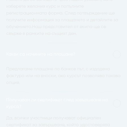
изберете желания курс и попълните
регистрационната форма. След потвърждение ще
получите информация за плащането и детайлите за
обучението.Наш представител от екипа ще се
свърже в рамките на същият ден.
Какви са начините на плащане?
Предлагаме плащане по банков път, с издадена
фактура или на вноски, ако курсът позволява такава
опция.
Получавам ли сертификат след завършване на
курса?
Да, всички участници получават официален
сертификат за завършване, който удостоверява