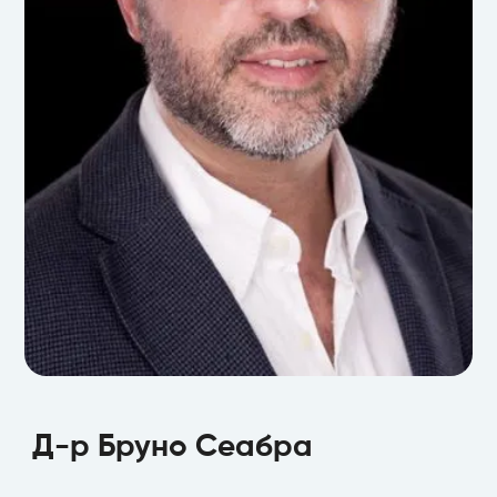
Д-р Бруно Сеабра
Бакалавърска и магистърска степен по
Д-р Бруно Сеабра
Дентална медицина от университета в Лисабон,
Португалия.