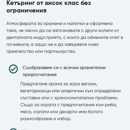
Кетъринг от висок клас без
ограничения
Атмосферата за хранене и напитки е оформена
така, че лесно да се запознавате с други колеги от
денталната индустрията, с които да обмените опит в
почивките, а защо не и да завържете ново
приятелство или партньорство.
Съобразявме се с всички хранителни
предпочитания
Предлагаме храна за хора вегани,
вегетарианци или алергични към определени
съставки или с храносмилателни проблеми.
Също за хората с предпочитания към риба,
месо, салати или десерти има богато
разнообразие и избор.