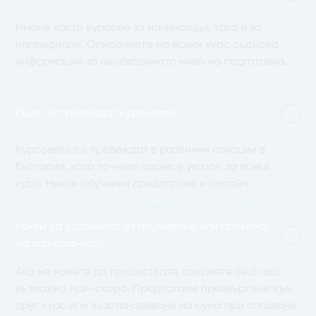
Имаме както курсове за начинаещи, така и за
напреднали. Описанието на всеки курс съдържа
информация за необходимото ниво на подготовка.
Къде се провеждат курсовете?
Курсовете се провеждат в различни локации в
България, като точният адрес е указан за всеки
курс. Някои обучения предлагаме и онлайн.
Какви са условията за анулиране или промяна
на записването?
Ако не можете да присъствате, свържете се с нас
възможно най-скоро. Предлагаме прехвърляне към
друг курс или възстановяване на сума при спазване