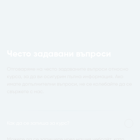
Често задавани въпроси
Отговаряме на често задаваните въпроси относно
курса, за да ви осигурим пълна информация. Ако
имате допълнителни въпроси, не се колебайте да се
свържете с нас.
Как да се запиша за курс?
Можете да се запишете чрез нашия уебсайт, като