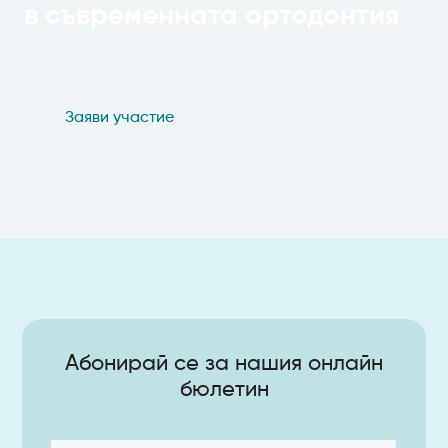
в съвременната ортодонтия
Заяви участие
Абонирай се за нашия онлайн
бюлетин