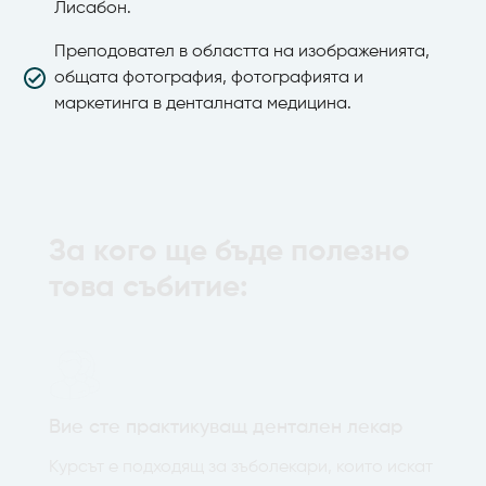
Лисабон.
Преподовател в областта на изображенията,
общата фотография, фотографията и
маркетинга в денталната медицина.
За кого ще бъде полезно
това събитие:
Вие сте практикуващ дентален лекар
Курсът е подходящ за зъболекари, които искат