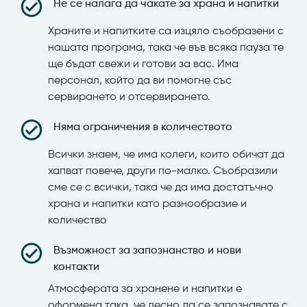
Не се налага да чакате за храна и напитки
Храните и напитките са изцяло съобразени с
нашата програма, така че във всяка пауза те
ще бъдат свежи и готови за вас. Има
персонал, който да ви помогне със
сервирането и отсервирането.
Няма ограничения в количеството
Всички знаем, че има колеги, които обичат да
хапват повече, други по-малко. Съобразили
сме се с всички, така че да има достатъчно
храна и напитки като разнообразие и
количество
Възможност за запознанство и нови
контакти
Атмосферата за хранене и напитки е
оформена така, че лесно да се запознавате с