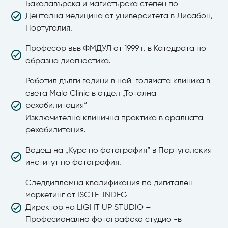
Бакалавърска и магистърска степен по
Дентална медицина от университета в Лисабон,
Португалия.
Професор във ФМДУЛ от 1999 г. в Катедрата по
образна диагностика.
Работил дълги години в най-голямата клиника в
света Malo Clinic в отдел „Тотална
рехабилитация“
Изключителна клинична практика в оралната
рехабилитация.
Водещ на „Курс по фотография“ в Португалския
институт по фотография.
Следдипломна квалификация по дигитален
маркетинг от ISCTE-INDEG
Директор на LIGHT UP STUDIO –
Професионално фотографско студио -в