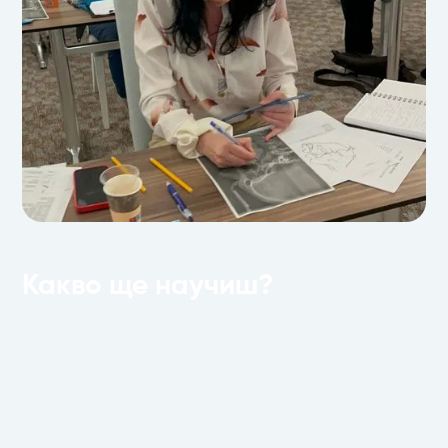
Какво ще научиш?
Участниците ще научат как да избират подходящо
оборудване и аксесоари, както и основите на
дигиталния дизайн на усмивка. Практическите
упражнения и умения за редактиране ще помогнат
за създаването на професионални изображения с