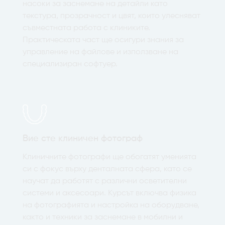
насоки за заснемане на детайли като
текстура, прозрачност и цвят, които улесняват
съвместната работа с клиниките.
Практическата част ще осигури знания за
управление на файлове и използване на
специализиран софтуер.
Вие сте клиничен фотограф
Клиничните фотографи ще обогатят уменията
си с фокус върху денталната сфера, като се
научат да работят с различни осветителни
системи и аксесоари. Курсът включва физика
на фотографията и настройка на оборудване,
както и техники за заснемане в мобилни и