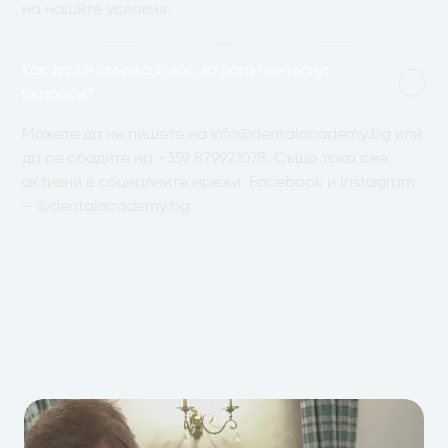
на нашите условия.
Как да се свържа с вас за допълнителни
въпроси?
Можете да ни пишете на
info@dentalacademy.bg
или
да се обадите на
+359 879921078
. Също така сме
активни в социалните мрежи: Facebook и Instagram
– @dentalacademy.bg.