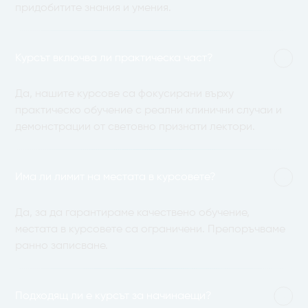
придобитите знания и умения.
Курсът включва ли практическа част?
Да, нашите курсове са фокусирани върху
практическо обучение с реални клинични случаи и
демонстрации от световно признати лектори.
Има ли лимит на местата в курсовете?
Да, за да гарантираме качествено обучение,
местата в курсовете са ограничени. Препоръчваме
ранно записване.
Подходящ ли е курсът за начинаещи?