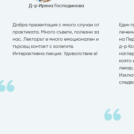
Д-р Ирена Господинова
Добра презентация с много случаи от
Един п
практиката. Много съвети, полезни за
лечени
нас. Лекторът е много емоционален и
на Пе
търсещ контакт с колегите.
д-р К
Интерактивна лекция. Удоволствие е!
нагле
която
лекар,
Изклю
следв