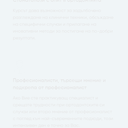
Стоматолози с опит в ортодонтията
Курсът дава възможност за задълбочено
разглеждане на клинични техники, обсъждане
на специфични случаи и прилагане на
иновативни методи за постигане на по-добри
резултати.
Професионалисти, търсещи мнение и
подкрепа от професионалист
Ако Вие сте практикуващ специалист и
срещате трудности при ортодонтските си
случаи или второ мнение от професионалист
с поглед към най-съвременните подходи, този
интензивен ден е точно за Вас.