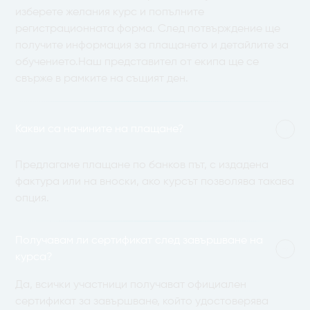
изберете желания курс и попълните
регистрационната форма. След потвърждение ще
получите информация за плащането и детайлите за
обучението.Наш представител от екипа ще се
свърже в рамките на същият ден.
Какви са начините на плащане?
Предлагаме плащане по банков път, с издадена
фактура или на вноски, ако курсът позволява такава
опция.
Получавам ли сертификат след завършване на
курса?
Да, всички участници получават официален
сертификат за завършване, който удостоверява