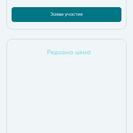
Заяви участие
Редовна цена
Подкрепа за Вашите ортодонтски случаи от
проф. Токолини
Сигурност в подхода и протокла на лечение,
който сте предприели
Насоки как да продължите лечението, ако
има проблем, който не сте сигурни как да