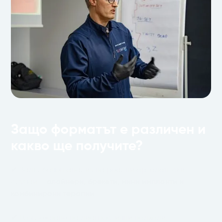
Защо форматът е различен и
какво ще получите?
✔ Задълбочен анализ на реални ортодонтски
случаи –
алайнери, брекети, мини импланти и
комбинирани терапии
✔
Разглеждане на диагностични подходи,