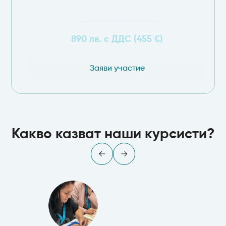
решите
890 лв. с ДДС (455 €)
Заяви участие
Какво казват наши курсисти?