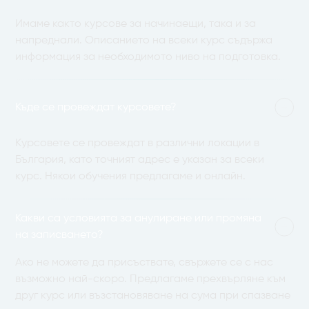
Имаме както курсове за начинаещи, така и за
напреднали. Описанието на всеки курс съдържа
информация за необходимото ниво на подготовка.
Къде се провеждат курсовете?
Курсовете се провеждат в различни локации в
България, като точният адрес е указан за всеки
курс. Някои обучения предлагаме и онлайн.
Какви са условията за анулиране или промяна
на записването?
Ако не можете да присъствате, свържете се с нас
възможно най-скоро. Предлагаме прехвърляне към
друг курс или възстановяване на сума при спазване