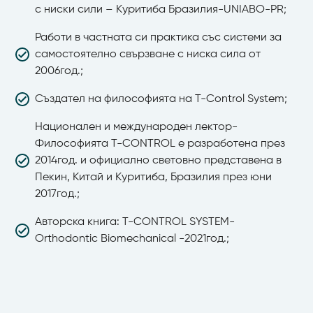
с ниски сили – Куритиба Бразилия-UNIABO-PR;
Работи в частната си практика със системи за
самостоятелно свързване с ниска сила от
2006год.;
Създател на философията на T-Control System;
Национален и международен лектор-
Философията T-CONTROL е разработена през
2014год. и официално световно представена в
Пекин, Китай и Куритиба, Бразилия през юни
2017год.;
Авторска книга: T-CONTROL SYSTEM-
Orthodontic Biomechanical -2021год.;