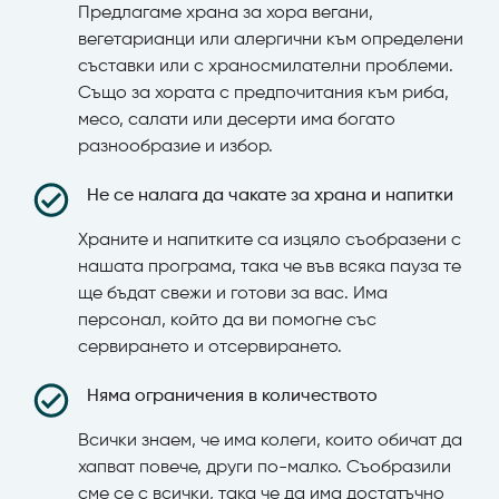
Предлагаме храна за хора вегани,
вегетарианци или алергични към определени
съставки или с храносмилателни проблеми.
Също за хората с предпочитания към риба,
месо, салати или десерти има богато
разнообразие и избор.
Не се налага да чакате за храна и напитки
Храните и напитките са изцяло съобразени с
нашата програма, така че във всяка пауза те
ще бъдат свежи и готови за вас. Има
персонал, който да ви помогне със
сервирането и отсервирането.
Няма ограничения в количеството
Всички знаем, че има колеги, които обичат да
хапват повече, други по-малко. Съобразили
сме се с всички, така че да има достатъчно