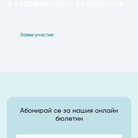
в съвременната ортодонтия
Заяви участие
Абонирай се за нашия онлайн
бюлетин