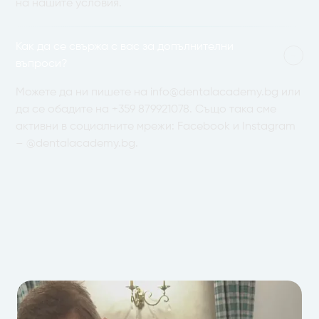
на нашите условия.
Как да се свържа с вас за допълнителни
въпроси?
Можете да ни пишете на
info@dentalacademy.bg
или
да се обадите на
+359 879921078
. Също така сме
активни в социалните мрежи: Facebook и Instagram
– @dentalacademy.bg.