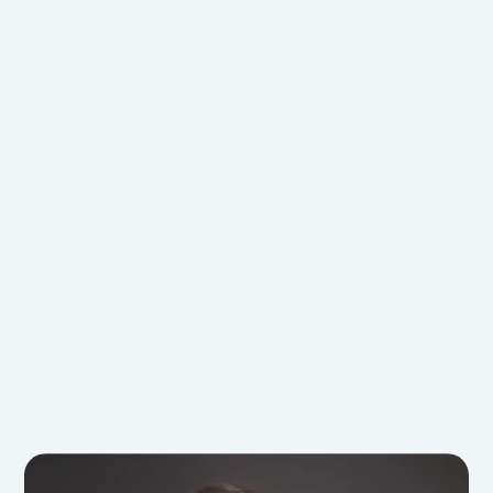
биомеханични решения и стратегии за финализация
✔ Персонални насоки и коментари
от проф.
Токолини за Вашите случаи
✔ Дискусии и взаимодействие между колеги на
високо професионално ниво
✔ Възможност за представяне на случаи
в процес
на лечение или преди започване