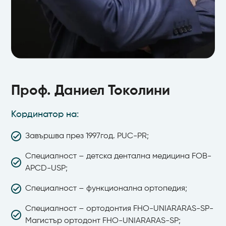
Проф. Др. Даниел Токолини
Доктор по клинична дентална медицина
Проф. Даниел Токолини
Кординатор на:
Завършва през 1997год. PUC-PR;
Специалност – детска дентална медицина FOB-
APCD-USP;
Специалност – функционална ортопедия;
Специалност – ортодонтия FHO-UNIARARAS-SP-
Магистър ортодонт FHO-UNIARARAS-SP;