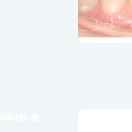
и усложнения
 корекция при
ение е