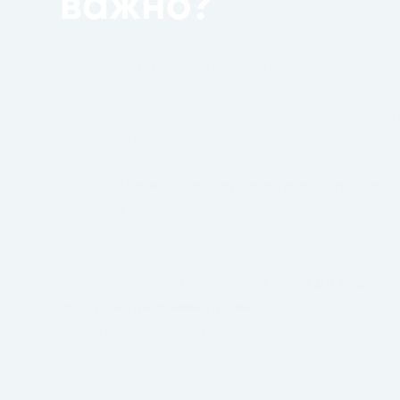
важно?
Този курс дава контрол, а не надежда.
Ще разберете кога mandibular advancement
как да го планирате и как да го прилагате
клиничната практика.
✔ Class II с мандибуларна ретрогнатия не е
проблем.
Това е функционално и растежно нарушени
✔ Mandibular advancement може да бъде еф
когато е приложен правилно.
Успехът зависи от разбирането на биомеха
потенциал и подбора на случаи.