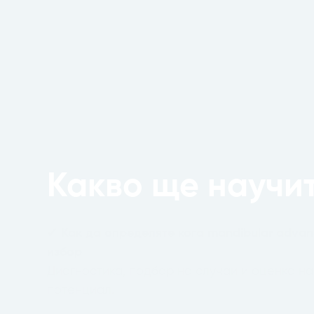
Какво ще научи
✔
Как да определяте кога mandibular adva
избор
Диагностика, подбор на случаи и оценка н
потенциал.