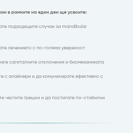
ин в рамките на един ден ще усвоите:
ате подходящите случаи за mandibular
ате лечението с по-голяма увереност
раге сагиталните отклонения и биомеханиката
те с алайнери и да комуникирате ефективно с
те честите грешки и да постигате по-стабилни