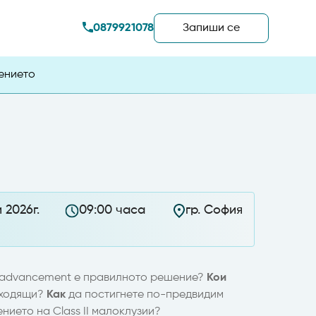
0879921078
Запиши сe
чението
 2026г.
09:00 часа
гр. София
 advancement е правилното решение?
Кои
дходящи?
Как
да постигнете по-предвидим
нието на Class II малоклузии?