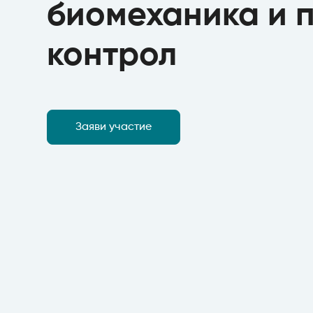
биомеханика и 
контрол
Заяви участие