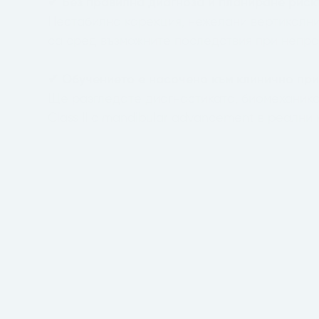
✔ Без правилна диагноза и планиране рискъ
Нестабилна корекция, нежелани вертикални
са сред възможните последствия при непр
✔ Обучението е насочено към клинично пр
Ще разгледате диагностиката, биомеханика
Class II с mandibular advancement в реални