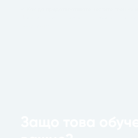
✔
Как да предотвратявате честите грешки 
Практически насоки за по-добър контрол и
лечението.
Защо това обуч