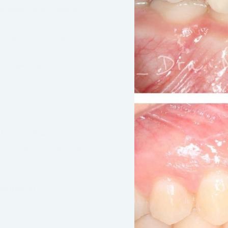
егия при Class II
одходи и ще
линичен случай.
ия чрез правилна
булата, оклузията и
t с алайнери
ието и комуникация
ерапията
подходящ и кога