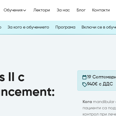
Обучения
Лектори
За нас
Блог
Контакти
р
За кого е обучението
Програма
Включи се в обу
 II с
19 Септември
940€ с ДДС
ancement:
Кога
mandibular
пациенти са по
контрол при лече