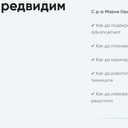
предвидим
С д-р Мария Орк
✔ Как да подбир
advancement
✔ Как да планир
✔ Как да кориги
✔ Как да работи
техниците
✔ Как да избягва
резултати