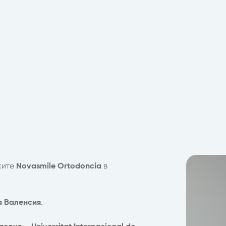
ките
Novasmile Ortodoncia
в
а Валенсия
.