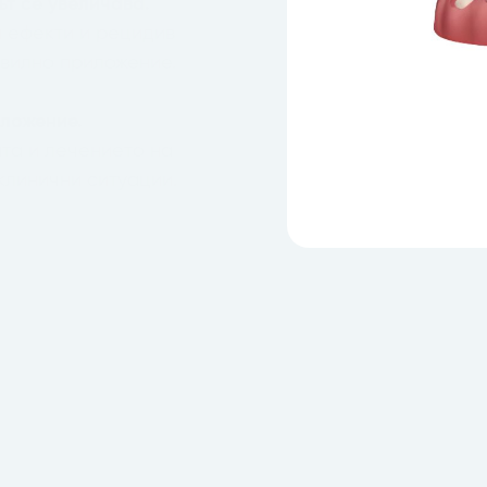
т се увеличава.
 ефекти и рецидив
авилно приложение.
иложение.
та и лечението на
 клинични ситуации.