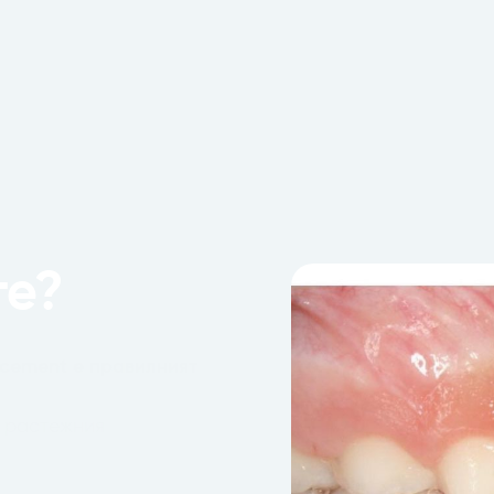
те?
ncement е правилният
а растежния