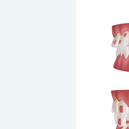
 е правилният избор,
 по-предвидимо в
 просто естетичен
е.
ективен подход,
никата, растежния