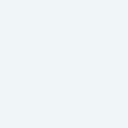
✔ Как да изграждате правилна лечебна страт
Ще сравнявате различните терапевтични п
планирате лечението според конкретния к
✔
Как да контролирате сагиталната корекц
биомеханика
По-добър контрол върху позицията на манди
вертикалния контрол.
✔
Как да прилагате mandibular advancemen
Практически насоки за планиране на лечен
с лабораторията.
✔
Как да разпознавате ограниченията на т
Ще знаете кога mandibular advancement е 
трябва да изберете различен подход.