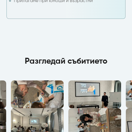
Прилагане при юноши и възрастни
Разгледай събитието