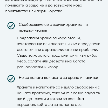
почивките, а защо не и да завържете ново
приятелство или партньорство.
Съобразявме се с всички хранителни
предпочитания
Предлагаме храна за хора вегани,
вегетарианци или алергични към определени
съставки или с храносмилателни проблеми.
Също за хората с предпочитания към риба,
месо, салати или десерти има богато
разнообразие и избор.
Не се налага да чакате за храна и напитки
Храните и напитките са изцяло съобразени с
нашата програма, така че във всяка пауза те
ще бъдат свежи и готови за вас. Има
персонал, който да ви помогне със