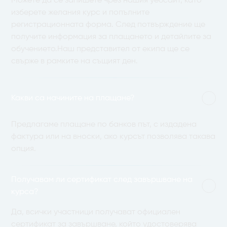
Можете да се запишете чрез нашия уебсайт, като
изберете желания курс и попълните
регистрационната форма. След потвърждение ще
получите информация за плащането и детайлите за
обучението.Наш представител от екипа ще се
свърже в рамките на същият ден.
Какви са начините на плащане?
Предлагаме плащане по банков път, с издадена
фактура или на вноски, ако курсът позволява такава
опция.
Получавам ли сертификат след завършване на
курса?
Да, всички участници получават официален
сертификат за завършване, който удостоверява