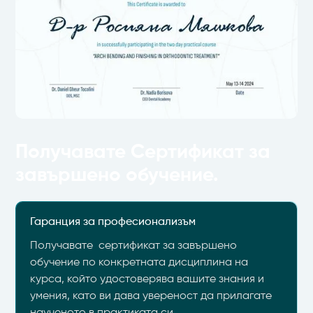
Получавате Сертификат за
завършено обучение.
Гаранция за професионализъм
Получавате сертификат за завършено
обучение по конкретната дисциплина на
курса, който удостоверява вашите знания и
умения, като ви дава увереност да прилагате