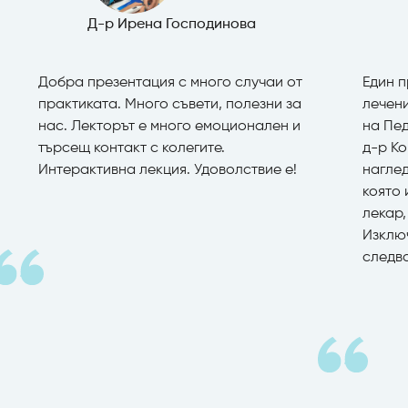
Д-р Ирена Господинова
Добра презентация с много случаи от
Един п
практиката. Много съвети, полезни за
лечени
нас. Лекторът е много емоционален и
на Пе
търсещ контакт с колегите.
д-р К
Интерактивна лекция. Удоволствие е!
нагле
която
лекар,
Изклю
следв