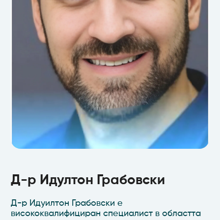
Д-р Идултон Грабовски
Доктор по клинична дентална медицина
Д-р Идултон Грабовски
Д-р Идуилтон Грабовски е
висококвалифициран специалист в областта