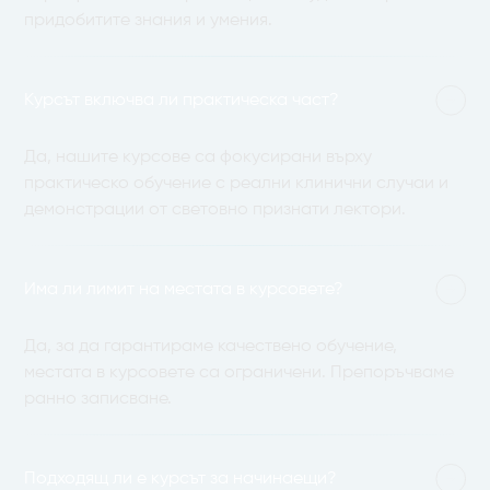
придобитите знания и умения.
Курсът включва ли практическа част?
Да, нашите курсове са фокусирани върху
практическо обучение с реални клинични случаи и
демонстрации от световно признати лектори.
Има ли лимит на местата в курсовете?
Да, за да гарантираме качествено обучение,
местата в курсовете са ограничени. Препоръчваме
ранно записване.
Подходящ ли е курсът за начинаещи?