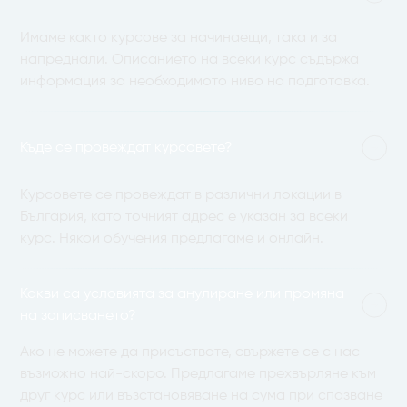
Имаме както курсове за начинаещи, така и за
напреднали. Описанието на всеки курс съдържа
информация за необходимото ниво на подготовка.
Къде се провеждат курсовете?
Курсовете се провеждат в различни локации в
България, като точният адрес е указан за всеки
курс. Някои обучения предлагаме и онлайн.
Какви са условията за анулиране или промяна
на записването?
Ако не можете да присъствате, свържете се с нас
възможно най-скоро. Предлагаме прехвърляне към
друг курс или възстановяване на сума при спазване