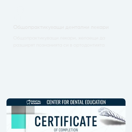
Общопрактикуващи дентални лекари
Общопрактикуващи лекари, желаещи да
разширят познанията си в ортодонтията