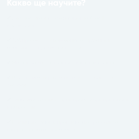
Какво ще научите?
✔
Диагностика и класификация на Клас II
малоклузия
✔
APA протокол – биомеханика с пружини и
ефективност при деца и юноши
✔
Методи за дистализация – кога, как и защо
✔
Разлика между различните дистализиращи
системи
✔
Лечение с мандибуларни пропулсори при юноши
и възрастни
✔
Клинични случаи и практически стратегии за
контрол на нежелани ефекти