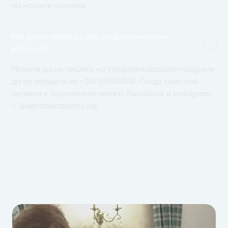
на нашите условия.
Как да се свържа с вас за допълнителни
въпроси?
Можете да ни пишете на
info@dentalacademy.bg
или
да се обадите на
+359 879921078
. Също така сме
активни в социалните мрежи: Facebook и Instagram
– @dentalacademy.bg.