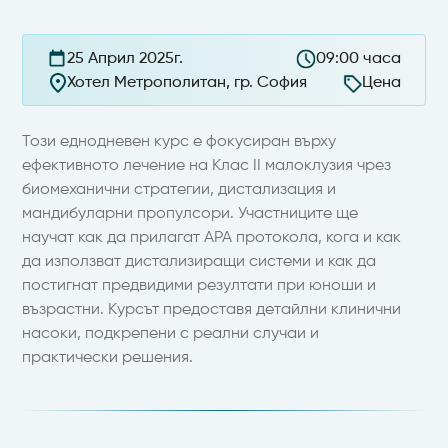
25 Април 2025г.
09:00 часа
Хотел Метрополитан, гр. София
Цена
Този еднодневен курс е фокусиран върху
ефективното лечение на Клас II малоклузия чрез
биомеханични стратегии, дистализация и
мандибуларни пропулсори. Участниците ще
научат как да прилагат APA протокола, кога и как
да използват дистализиращи системи и как да
постигнат предвидими резултати при юноши и
възрастни. Курсът предоставя детайлни клинични
насоки, подкрепени с реални случаи и
практически решения.