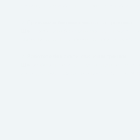
силите, за да избегнете нежелани зъбни дви
✓
Приложете биомеханиката на практика
Ще
отработите базовите ортодонтски стъпк
върху типодонт по време на практическата 
✓
Работете без скъпи клинични грешки
Ще
разберете кои са най-честите капани пр
и как да предпазите практиката си от комп