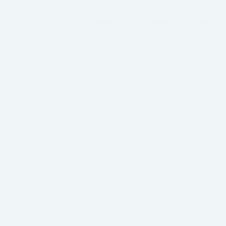
✓ Растежът, времето и механиката трябва д
не поотделно.
✓ Курсът изгражда клинично мислене, което
вземате по-уверени и предвидими терапев