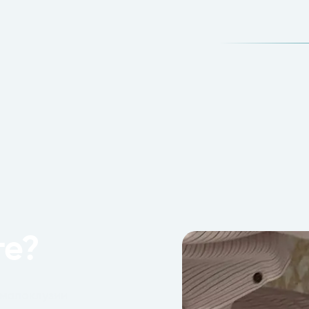
те?
 малоклузии