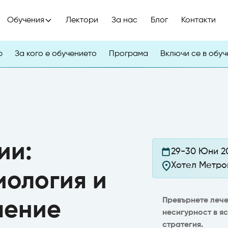
Обучения
Лектори
За нас
Блог
Контакти
р
За кого е обучението
Програма
Включи се в обу
ии:
29-30 Юни 20
Хотел Метроп
иология и
Превърнете лечен
чение
несигурност в я
стратегия.