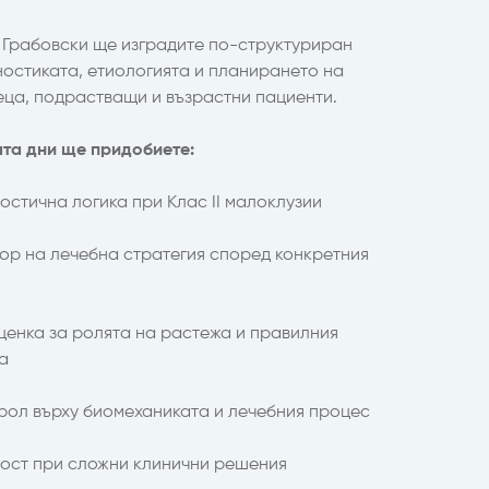
 Грабовски ще изградите по-структуриран
ностиката, етиологията и планирането на
еца, подрастващи и възрастни пациенти.
ата дни ще придобиете:
остична логика при Клас II малоклузии
ор на лечебна стратегия според конкретния
енка за ролята на растежа и правилния
а
рол върху биомеханиката и лечебния процес
ост при сложни клинични решения