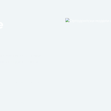
е
започва много преди
илната диагноза и
е и най-комплексните
т до големи