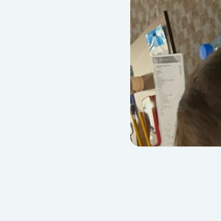
жения.
и и механики лично
част.
и Клас II леченията
ромисни резултати.