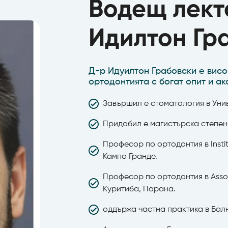
Водещ лект
Идилтон Гр
Д-р Идуилтон Грабовски е вис
ортодонтията с богат опит и а
Завършил е стоматология в Унив
Придобил е магистърска степен
Професор по ортодонтия в Instit
Кампо Гранде.
Професор по ортодонтия в Associ
Куритиба, Парана.
оддържа частна практика в Ба