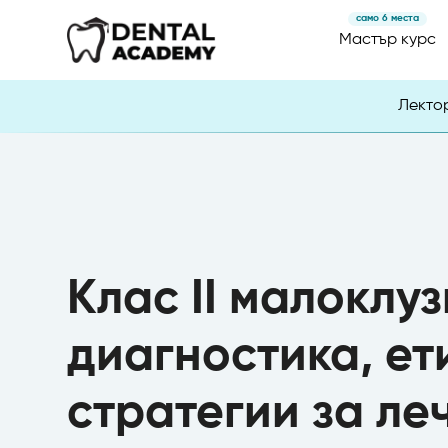
само 6 места
Мастър курс
Лекто
Клас II малоклуз
диагностика, ет
стратегии за ле