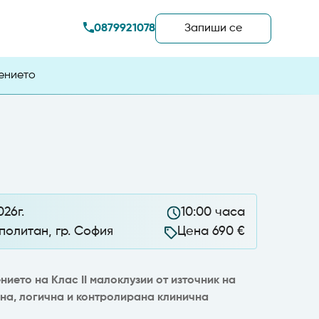
0879921078
Запиши сe
чението
26г.
10:00 часа
олитан, гр. София
Цена 690 €
ието на Клас II малоклузии от източник на
сна, логична и контролирана клинична