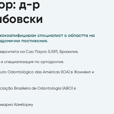
ор: д-р
абовски
ококвалифициран специалист в областта на
кадемични постижения.
ерситета на Сао Пауло (USP), Бразилия.
 и специализация по ортодонтия.
uto Odontológico das Américas (IOA) в Жоинвил и
ação Brasileira de Odontologia (ABO) в
лнеарио Камбориу