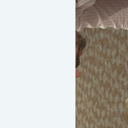
елетен, дентален и
а оценка.
ост
 момент за
нализ, който
ланирането.
я
прямо индивидуалния
а управление на