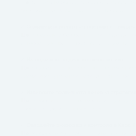
Щ
е
се научите бързо да разграничавате ск
функционален Клас II за точна първоначалн
✓
Оценявайте ролята на растежа с прецизн
Ще
определяте безгрешно най-подходящия
интервенция при подрастващи пациенти.
✓
Изградете ясна диагностична логика
Ще
внедрите последователен протокол за а
елиминира лутането и несигурността при п
✓
Избирайте правилната лечебна стратеги
Ще
съобразявате апаратурата и подхода с
профил и нужди на всеки пациент.
✓
Овладейте анкоража и контрола в Клас II
Ще
разберете фундаменталните принципи з