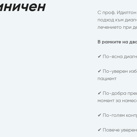
иничен
С проф. Идилтон
подход към диаг
лечението при д
В рамките на дв
✔ По-ясна диагн
✔ По-уверен изб
пациент
✔ По-добра прец
момент за намес
✔ По-голям конт
✔ Повече уверен