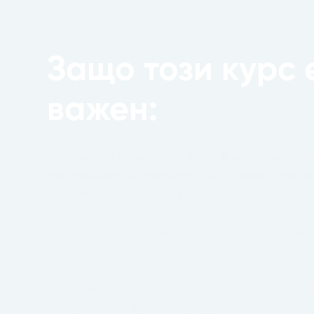
Защо този курс 
важен:
Успешното лечение на Клас II малоклузии 
поставянето на апарата. То започва с прав
правилния избор на стратегия.
✓ Клас II малоклузиите са сред най-честит
случаи в ортодонтията.
✓ Малките диагностични грешки често водя
компромиси в крайния резултат.