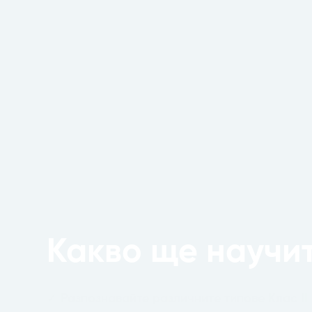
Какво ще научи
✓
Разпознавайте различните типове Клас II