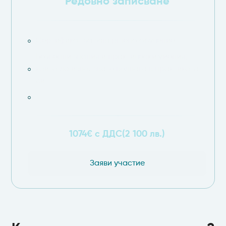
Редовно записване
Сертификат за завършено обучение
Безценни знания и практически умения,
които да използвате веднага в практиката
си
1074€ с ДДС
(2 100 лв.)
Заяви участие