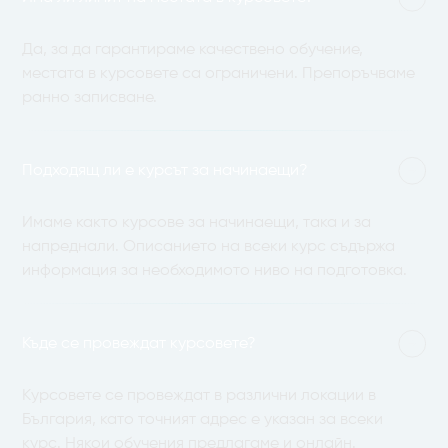
Да, за да гарантираме качествено обучение,
местата в курсовете са ограничени. Препоръчваме
ранно записване.
Подходящ ли е курсът за начинаещи?
Имаме както курсове за начинаещи, така и за
напреднали. Описанието на всеки курс съдържа
информация за необходимото ниво на подготовка.
Къде се провеждат курсовете?
Курсовете се провеждат в различни локации в
България, като точният адрес е указан за всеки
курс. Някои обучения предлагаме и онлайн.