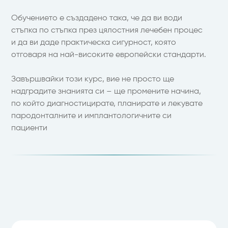
Обучението е създадено така, че да ви води
стъпка по стъпка през цялостния лечебен процес
и да ви даде практическа сигурност, която
отговаря на най-високите европейски стандарти.
Завършвайки този курс, вие не просто ще
надградите знанията си – ще промените начина,
по който диагностицирате, планирате и лекувате
пародонталните и имплантологичните си
пациенти