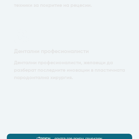
техники за покритие на рецесии.
Дентални професионалисти
Дентални професионалисти, желаещи да
разберат последните иновации в пластичната
пародонтална хирургия.