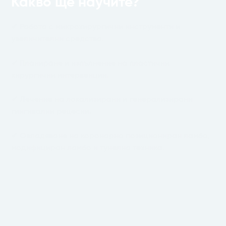
Какво ще научите?
✔ Работа с микрохирургични инструменти и
увеличителни средства.
✔ Планиране и изпълнение на пластични
хирургични интервенции.
✔ Лечение на локализирани и генерализирани
гингивални рецесии.
✔ Овладяване на коронарно позициониран ламбо,
модифициран ламбо и тунелна техника.