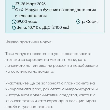
27-28 Март 2026
От 4-Модулно бучение по пародонтология
и имплантология
09:00 часа
гр. София
Цена: 1074€ с ДДС (2 100 лв.)
Изцяло практичен модул.
Този модул е посветен на усъвършенстваните
техники за корекция на меките тъкани, като
лечението на гингивални рецесии и подобряване
на естетиката на венците.
Участниците ще се запознаят с планирането на
хирургичната фаза, работата с микрохирургични
инструменти и увеличителни средства, както и с
ключови техники като коронарно позициониран
ламбо и тунелна техника.