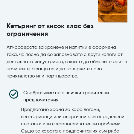
Кетъринг от висок клас без
ограничения
Атмосферата за хранене и напитки е оформена
така, че лесно да се запознавате с други колеги от
денталната индустрията, с които да обмените опит в
почивките, а защо не и да завържете ново
приятелство или партньорство.
Съобразявме се с всички хранителни
предпочитания
Предлагаме храна за хора вегани,
вегетарианци или алергични към определени
съставки или с храносмилателни проблеми.
Също за хората с предпочитания към риба,