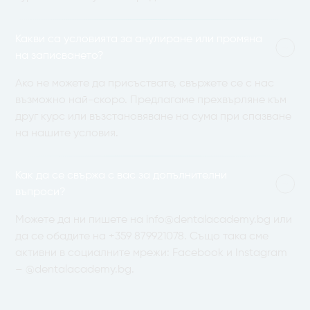
Какви са условията за анулиране или промяна
на записването?
Ако не можете да присъствате, свържете се с нас
възможно най-скоро. Предлагаме прехвърляне към
друг курс или възстановяване на сума при спазване
на нашите условия.
Как да се свържа с вас за допълнителни
въпроси?
Можете да ни пишете на
info@dentalacademy.bg
или
да се обадите на
+359 879921078
. Също така сме
активни в социалните мрежи: Facebook и Instagram
– @dentalacademy.bg.