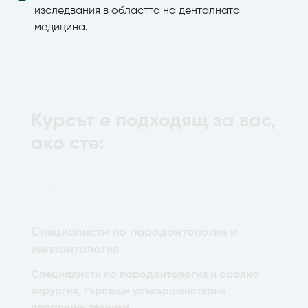
изследвания в областта на денталната
медицина.
Kурсът е подходящ за вас,
ако сте:
Специалисти по пародонтология и
имплантология
Специалисти по пародонтология и орална
хирургия, търсещи усъвършенствани
пластични техники.