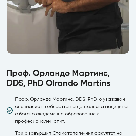
Проф. Орландо Мартинс, DDS, PhD Olrando
Martins
Проф. Орландо Мартинс,
Специалист по пародонтология (ОМД)
DDS, PhD Olrando Martins
Проф. Орландо Мартинс, DDS, PhD, е уважаван
специалист в областта на денталната медицина
с богато академично образование и
професионален опит.
Той е завършил Стоматологичния факултет на