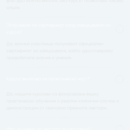
фактура или на вноски, ако курсът позволява такава
опция.
Получавам ли сертификат след завършване на
курса?
Да, всички участници получават официален
сертификат за завършване, който удостоверява
придобитите знания и умения.
Курсът включва ли практическа част?
Да, нашите курсове са фокусирани върху
практическо обучение с реални клинични случаи и
демонстрации от световно признати лектори.
Има ли лимит на местата в курсовете?