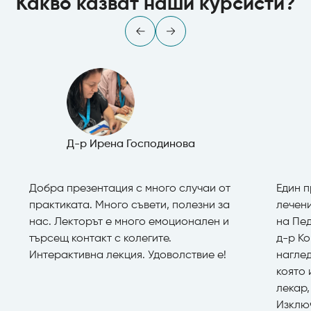
Какво казват наши курсисти?
Д-р Ирена Господинова
Добра презентация с много случаи от
Един п
практиката. Много съвети, полезни за
лечени
нас. Лекторът е много емоционален и
на Пе
търсещ контакт с колегите.
д-р К
Интерактивна лекция. Удоволствие е!
нагле
която
лекар,
Изклю