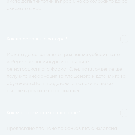
имате допълнителни въпроси, не се колебайте да се
свържете с нас.
Как да се запиша за курс?
Можете да се запишете чрез нашия уебсайт, като
изберете желания курс и попълните
регистрационната форма. След потвърждение ще
получите информация за плащането и детайлите за
обучението.Наш представител от екипа ще се
свърже в рамките на същият ден.
Какви са начините на плащане?
Предлагаме плащане по банков път, с издадена