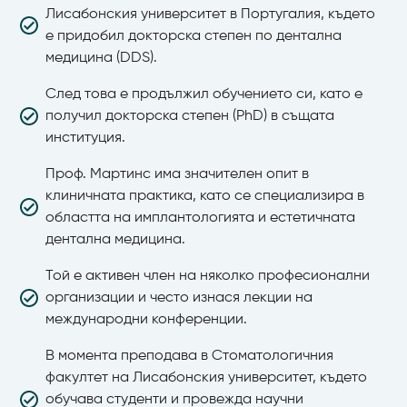
Лисабонския университет в Португалия, където
е придобил докторска степен по дентална
медицина (DDS).
След това е продължил обучението си, като е
получил докторска степен (PhD) в същата
институция.​
Проф. Мартинс има значителен опит в
клиничната практика, като се специализира в
областта на имплантологията и естетичната
дентална медицина.
Той е активен член на няколко професионални
организации и често изнася лекции на
международни конференции.
В момента преподава в Стоматологичния
факултет на Лисабонския университет, където
обучава студенти и провежда научни