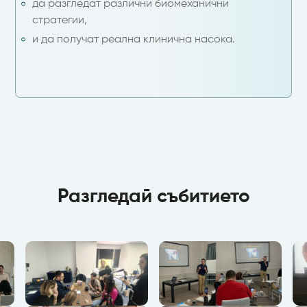
да разгледат различни биомеханични
стратегии,
и да получат реална клинична насока.
Разгледай събитието