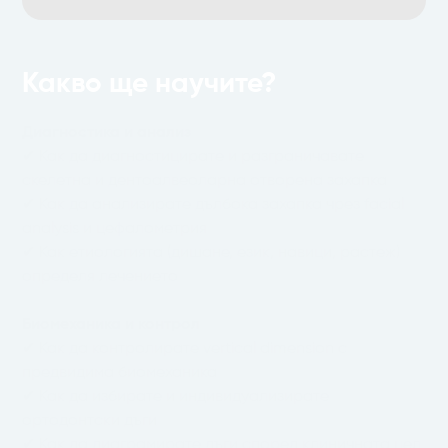
Какво ще научите?
Диагностика и анализ
✔ Как да диагностицирате и разграничавате
скелетна и дентоалвеоларна отворена захапка
✔ Как да анализирате дълбока захапка чрез facial
analysis и цефалометрия
✔ Как етиологията (дишане, език, навици, растеж)
определя лечението
Биомеханика и контрол
✔ Как да контролирате vertical dimension с
предвидима биомеханика
✔ Как да избирате и индивидуализирате
ортодонтски дъги
✔ Как да диаграмирате дъги според клиничната цел