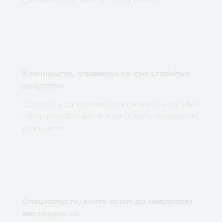
движението на дъгите с ясна логика.
Клиницисти, стремящи се към стабилни
резултати
Целта ви е да елиминирате риска от нежелани
клинични усложнения и да сведете рецидивите
до минимум.
Специалисти, които искат да надградят
мисленето си