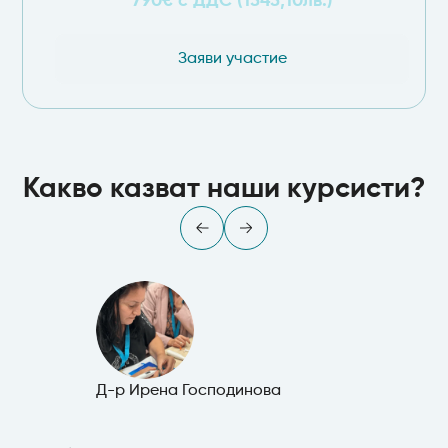
790€ с ДДС
(1545,10лв.)
Заяви участие
Какво казват наши курсисти?
Д-р Ирена Господинова