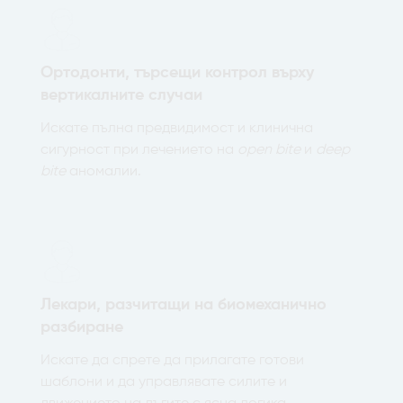
Ортодонти, търсещи контрол върху
вертикалните случаи
Искате пълна предвидимост и клинична
сигурност при лечението на
open bite
и
deep
bite
аномалии.
Лекари, разчитащи на биомеханично
разбиране
Искате да спрете да прилагате готови
шаблони и да управлявате силите и