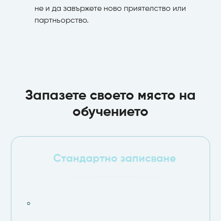
не и да завържете ново приятелство или
партньорство.
Запазете своето място на
обучението
Стандартно записване
• Двудневен курс по вертикална
биомеханика с д-р Идилтон Грабовски