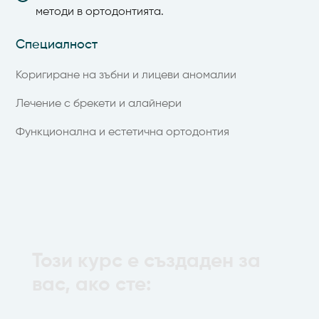
методи в ортодонтията.
Специалност
Коригиране на зъбни и лицеви аномалии
Лечение с брекети и алайнери
Функционална и естетична ортодонтия
Този курс е създаден за
вас, ако сте: