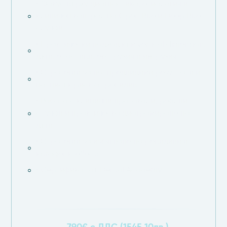
• Фокус върху диагностика, етиология и
клиничен контрол на Open Bite и Deep Bite
случаи
• Практически подход към vertical dimension,
дъги, еластици, екструзия и интрузия
• Стратегии за по-предвидими резултати и
по-нисък риск от рецидив
• Работа с клинични протоколи, реални
случаи и практическо диаграмиране на
дъги
• Стратегии за избягване на рецидиви и
iatrogenic effects
• Сертификат от Dental Academy