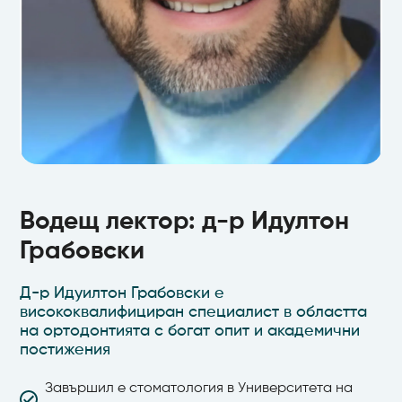
Д-р Идултон Грабовски
Доктор по клинична дентална медицина
Водещ лектор: д-р Идултон
Грабовски
Д-р Идуилтон Грабовски е
висококвалифициран специалист в областта
на ортодонтията с богат опит и академични
постижения
Завършил е стоматология в Университета на