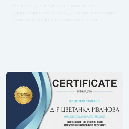
Желаете да овладеете практическото
диаграмиране на дъги и да превръщате всяка
диагноза в работеща механика на стола.