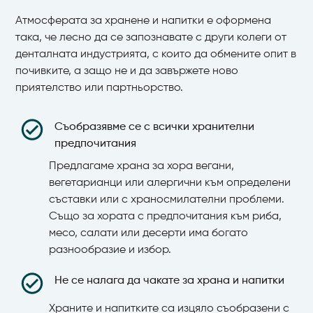
Атмосферата за хранене и напитки е оформена
така, че лесно да се запознавате с други колеги от
денталната индустрията, с които да обмените опит в
почивките, а защо не и да завържете ново
приятелство или партньорство.
Съобразявме се с всички хранителни
предпочитания
Предлагаме храна за хора вегани,
вегетарианци или алергични към определени
съставки или с храносмилателни проблеми.
Също за хората с предпочитания към риба,
месо, салати или десерти има богато
разнообразие и избор.
Не се налага да чакате за храна и напитки
Храните и напитките са изцяло съобразени с