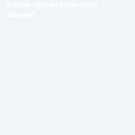
Какво прави този курс
важен?
Вертикалните проблеми са едни от най-
непредвидимите в ортодонтската практика и именно
те най-често водят до нестабилни резултати и
рецидив
.
Това обучение премахва несигурността, като:
✓
Превръща
вертикалната диагностика в логична
система, а не в догадки.
✓
Показва
реалната етиология зад
open bite
и
deep
bite
.
✓
Изгражда
контрол върху
vertical dimension
, а не
компенсаторни решения.