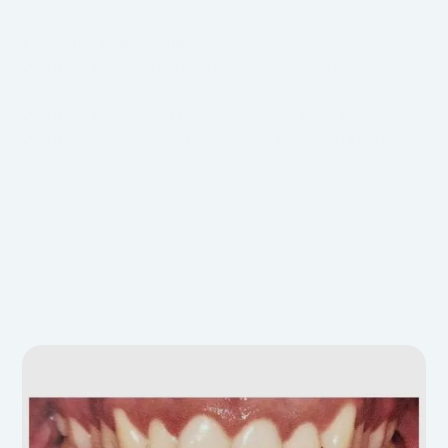
Клинично приложение
✔ Как да използвате екструзия, интрузия и еластици
стратегически
✔ Как да избягвате iatrogenic effects и рецидиви
✔ Как да превърнете диагнозата в реална клинична
механика