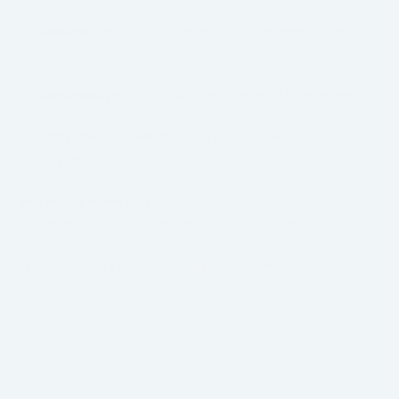
✓
Свързва
диагнозата директно с биомеханичната
стратегия.
✓
Намалява
риска от
iatrogenic effects
и рецидив.
✓
Дава предвидимост
там, където обикновено има
несигурност.
Истината е , че
вертикалните случаи не се „оправят“
с техника. Те се управляват с разбиране.
И точно това прави този курс различен.