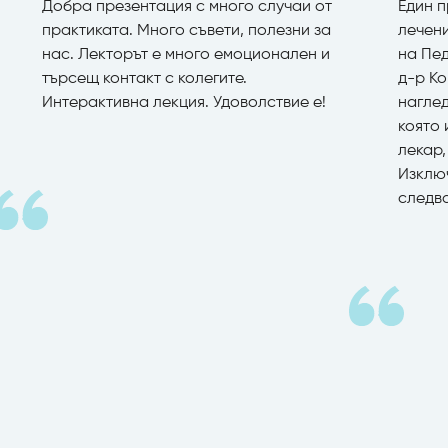
Добра презентация с много случаи от
Един п
практиката. Много съвети, полезни за
лечени
нас. Лекторът е много емоционален и
на Пе
търсещ контакт с колегите.
д-р К
Интерактивна лекция. Удоволствие е!
нагле
която
лекар,
Изклю
следв