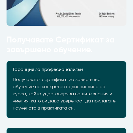
Получавате Сертификат за
завършено обучение.
Гаранция за професионализъм
Получавате сертификат за завършено
обучение по конкретната дисциплина на
курса, който удостоверява вашите знания и
умения, като ви дава увереност да прилагате
наученото в практиката си.