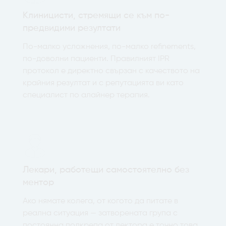
Клиницисти, стремящи се към по-
предвидими резултати
По-малко усложнения, по-малко refinements,
по-доволни пациенти. Правилният IPR
протокол е директно свързан с качеството на
крайния резултат и с репутацията ви като
специалист по алайнер терапия.
Лекари, работещи самостоятелно без
ментор
Ако нямате колега, от когото да питате в
реална ситуация — затворената група с
постоянна подкрепа от лектора е точно това,