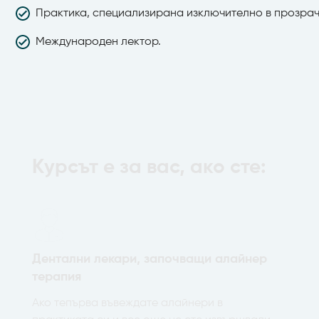
Практика, специализирана изключително в прозра
Международен лектор.
Kурсът е за вас, ако сте:
Дентални лекари, започващи алайнер
терапия
Ако тепърва въвеждате алайнери в