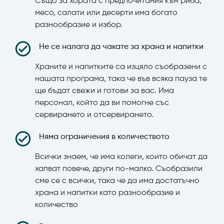
Също за хората с предпочитания към риба,
месо, салати или десерти има богато
разнообразие и избор.
Не се налага да чакате за храна и напитки
Храните и напитките са изцяло съобразени с
нашата програма, така че във всяка пауза те
ще бъдат свежи и готови за вас. Има
персонал, който да ви помогне със
сервирането и отсервирането.
Няма ограничения в количеството
Всички знаем, че има колеги, които обичат да
хапват повече, други по-малко. Съобразили
сме се с всички, така че да има достатъчно
храна и напитки като разнообразие и
количество