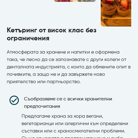
Кетъринг от висок клас без
ограничения
Атмосферата за хранене и напитки е оформена
така, че лесно да се запознавате с други колеги от
денталната индустрията, с които да обмените опит в
почивките, а защо не и да завържете ново
приятелство или партньорство.
Съобразявме се с всички хранителни
предпочитания
Предлагаме храна за хора вегани,
вегетарианци или алергични към определени
съставки или с храносмилателни проблеми.