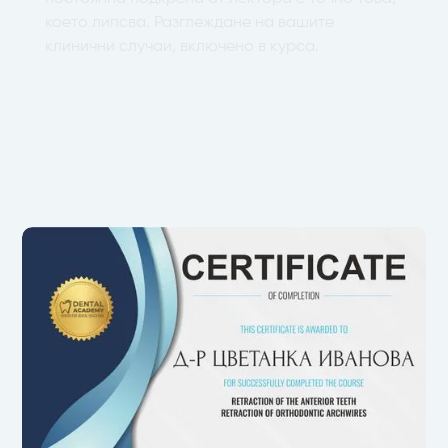
което липсва. Разглеждане на вашите
клинични случаи, включено в курса.