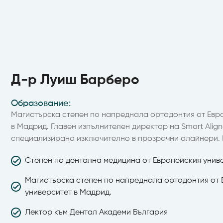
Д-р Луиш Барберо
Доктор по клинична дентална медицина
Д-р Луиш Барберо
Образование:
Магистърска степен по напреднала ортодонтия от Евр
в Мадрид. Главен изпълнителен директор на Smart Aligne
специализирана изключително в прозрачни алайнери.
Степен по дентална медицина от Европейския унив
Магистърска степен по напреднала ортодонтия от
университет в Мадрид.
Лектор към Дентал Академи България