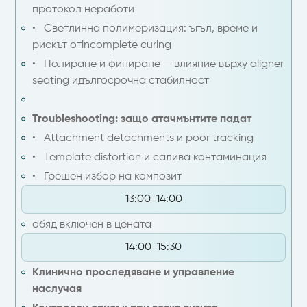
протокол неработи
• Светлинна полимеризация: ъгъл, време и
рискът отincomplete curing
• Полиране и финиране — влияние върху aligner
seating идългосрочна стабилност
Troubleshooting: защо атачмънтите падат
• Attachment detachments и poor tracking
• Template distortion и салива контаминация
• Грешен избор на композит
13:00-14:00
обяд включен в цената
14:00-15:30
Клинично проследяване и управление
наслучая