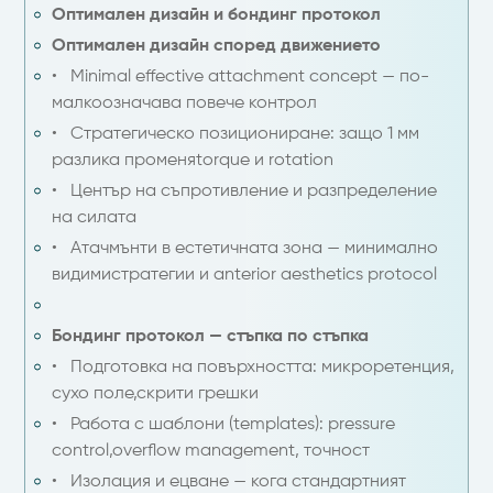
Оптимален дизайн и бондинг протокол
Оптимален дизайн според движението
• Minimal effective attachment concept — по-
малкоозначава повече контрол
• Стратегическо позициониране: защо 1 мм
разлика променяtorque и rotation
• Център на съпротивление и разпределение
на силата
• Атачмънти в естетичната зона — минимално
видимистратегии и anterior aesthetics protocol
Бондинг протокол — стъпка по стъпка
• Подготовка на повърхността: микроретенция,
сухо поле,скрити грешки
• Работа с шаблони (templates): pressure
control,overflow management, точност
• Изолация и ецване — кога стандартният