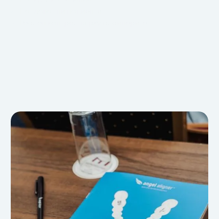
✅ По-кратко лечение
✅ По-доволни пациенти
✅ Реален контрол върху алайнерите