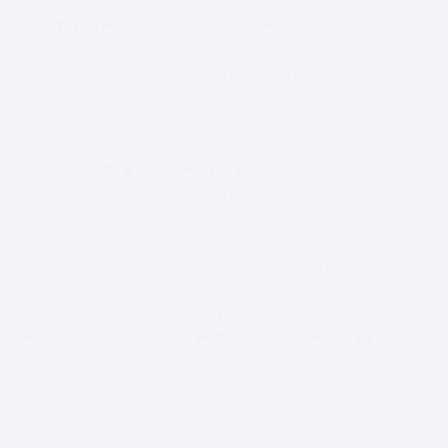
да мислите biomechanically, не софтуерно
✔
Стратегическо позициониране
Ще разберете: защо 1 мм позиция променя
движението напълноцентър на съпротивление и
силакак позицията влияе върху torque и
rotationзащо „правилният attachment на грешно
място = провал“
✔
Атачмънти в естетичната зона
Голяма психологическа бариера.
Пациентите искат:👉 „невидимо лечение“
Но лекарят има нужда от контрол.
Ще обсъдим:минимално видими стратегиикога
можем да избегнем attachmentкога компромисът е
опасенanterior aesthetics protocol
✔ Бондинг протокол – истинската причина за
падането