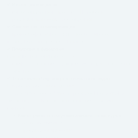
✔
Изолация и ецване
кога стандартният протокол НЕ работи
различия при емайл/реставрации
✔
Светлинна полимеризация
време ≠ ефективност, ъгъл на светлината,
incomplete curing → detachments
✔
Полиране и финиране
Критично подценявана стъпка:
комфорт за пациента, aligner seating, дългосрочна
стабилност
✔
Troubleshooting: защо атачмънтите падат
Ще решим реални ситуации:
attachment detachments, poor tracking, template
distortion, saliva contamination, неправилен
композит
🎯
Какво реално получава лекарят след курса
✅ По-малко refinements
✅ По-предвидими движения