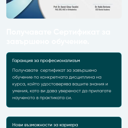
Получавате Сертификат за
завършено обучение.
Гаранция за професионализъм
Получавате сертификат за завършено
обучение по конкретната дисциплина на
курса, който удостоверява вашите знания и
умения, като ви дава увереност да прилагате
наученото в практиката си.
Нови възможности за кариера