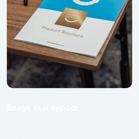
Бонус към курса:
Не си тръгвате само със знания.
Тръгвате си с готова система за работа.