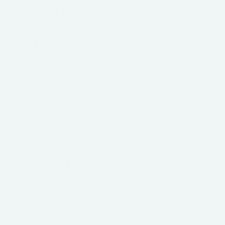
✔
Атачмънти за екструзия - Едно от най-
непредвидимите движения.
Ще научите: защо екструзията почти винаги се
губикак attachment geometry променя
резултатакога да комбинираме с elastics или bite
ramps
✔
Precision cuts & Bite ramps - Не просто
аксесоари.
А инструмент за: вертикален контролклас II / III
биомеханикаdisocclusionстабилизиране на
движенията
✔
Оптимален дизайн според движението
✔ Колко атачмънта са реално необходими?
Най-честата грешка в България:
❌ твърде много атачмънти или
❌ напълно недостатъчни
Ще покажем: minimal effective attachment
conceptкога по-малко означава повече контролкак