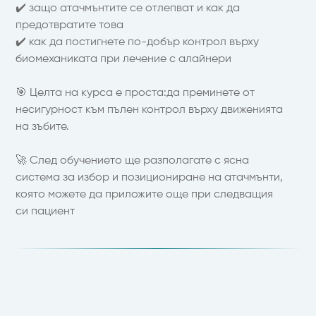
✔️ защо атачмънтите се отлепват и как да
предотвратите това
✔️ как да постигнете по-добър контрол върху
биомеханиката при лечение с алайнери
🎯 Целта на курса е проста:да преминете от
несигурност към пълен контрол върху движенията
на зъбите.
🚀 След обучението ще разполагате с ясна
система за избор и позициониране на атачмънти,
която можете да приложите още при следващия
си пациент