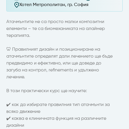
Хотел Метрополитан, гр. София
Атачмънтите не са просто малки композитни
елементи – те са биомеханиката на алайнер
терапията.
🦷 Правилният дизайн и позициониране на
атачмънтите определят дали лечението ще бъде
предвидимо и ефективно, или ще доведе до
загуба на контрол, refinements и удължено
лечение.
В този практически курс ще научите:
✔️ как да избирате правилния тип атачмънти за
всяко движение
✔️ каква е клиничната функция на различните
дизайни