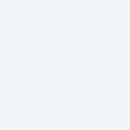
✔ Джобно клинично ръководство за избор и
позициониране на атачмънти
✔ Проверен алгоритъм за проследяване на всеки
алайнер случай
✔ Видео протоколи, които можете да преглеждате
отново при реални пациент