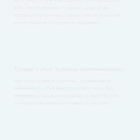
практиката си и все още не сте извършвали
IPR самостоятелно — курсът ще ви даде
правилната основа и ще ви спести грешките,
които другите са правили преди вас.
Лекари с опит, търсещи систематичност
Ако вече правите стрипинг, но действате
интуитивно — без фиксиран протокол, без
измерване, без ясна граница на безопасност
— курсът ще превърне навика в система.