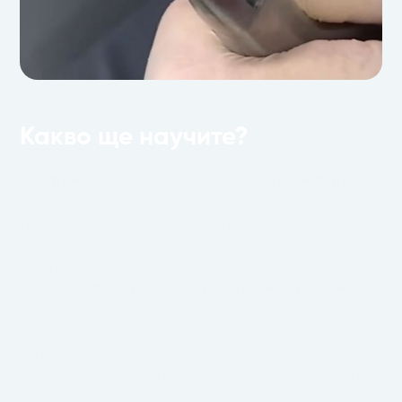
Какво ще научите?
✔
Оптимизирани vs. конвенционални атачмънти
—
кога софтуерът помагакога софтуерът грешикога
трябва да промените дизайна ръчнозащо
„automatic attachments“ често водят до загуба на
контрол
✔
Атачмънти за ротация - Най-голямата клинична
болка.
Ще анализираме: защо канини и премолари НЕ се
въртяткога вертикален vs хоризонтален дизайнкак
да създадем реална сила, а не плъзганезащо aligner
slipping се случва