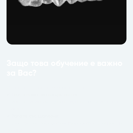
Защо това обучение е важно
за Вас?
Стъпка по стъпка клиничен протокол:
✔
Подготовка на повърхността
микро-ретенция, сухо поле, най-честите скрити
грешки
✔
Работа със шаблони
pressure control, overflow management, точност на
позицията