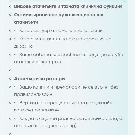
Видове атачмънти и тяхната клинична функция
Оптимизирани срещу конвенционални
атачмънти
• Кога софтуерът помага и кога греши
• Кога е задължителна ръчна корекция на
дизайна
• Защо automatic attachments водят до загуба
на клиниченконтрол
Атачмънти за ротация
• Защо канини и премолари не се въртят без
правилендизайн
• Вертикален срещу хоризонтален дизайн —
кога се прилагакое
• Как да създадем реална ротационна сила, а
не плъзгане(aligner slipping)